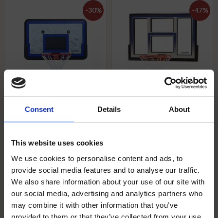
30
%
47
%
Consent
Details
About
Lifetime 44" Impact Basket
Lifetime 48" Backboard
Backboard – Okrossbar
basket- Shatterproof
Platta & Slam-It® Ring
Backboard & Rim Kombo
Robust 44" basketplatta med
48" okrossbar basketplatta
This website uses cookies
fjädrande Slam-It®-ring.
med fjädrande Slam-It®-ring.
Okrossbar Impact-yta för
Robust polykarbonat för tufft
We use cookies to personalise content and ads, to
tufft spel. Obs:
utomhusbruk. Obs:
695
kr
/
st
995
kr
/
st
1 495
kr
/
st
2 795
kr
/
st
Monteringsfäste köpes
Monteringsfäste säljs
provide social media features and to analyse our traffic.
separat. Perfekt för
separat.
We also share information about your use of our site with
hemmaplan!
Lägg till i favoriter
Lägg til
our social media, advertising and analytics partners who
may combine it with other information that you’ve
7 st i lager
8 st i lager
provided to them or that they’ve collected from your use