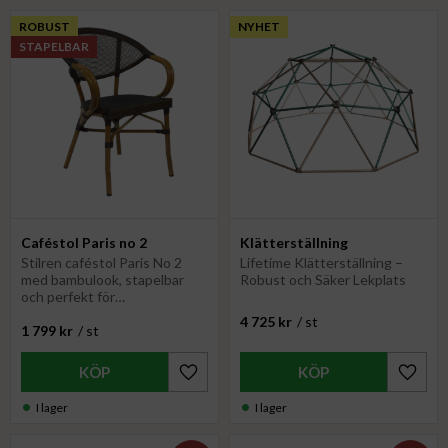
ROBUST
NYHET
STAPELBAR
Caféstol Paris no 2
Klätterställning
Stilren caféstol Paris No 2
Lifetime Klätterställning –
med bambulook, stapelbar
Robust och Säker Lekplats
och perfekt för
uteserveringar. Hög kvalitet
4 725
kr
/
st
1 799
kr
/
st
och lätt att förvara
Lägg till i favoriter
Lägg til
I lager
I lager