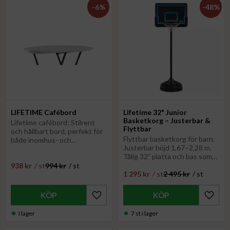
6
%
48
%
LIFETIME Cafébord
Lifetime 32" Junior
Basketkorg – Justerbar &
Lifetime cafébord: Stilrent
Flyttbar
och hållbart bord, perfekt för
Flyttbar basketkorg för barn.
både inomhus- och
Justerbar höjd 1,67–2,28 m.
utomhusbruk. Lätt att
Tålig 32" platta och bas som
rengöra och underhålla
fylls med vatten/sand.
938
kr
/
st
994
kr
/
st
1 295
kr
/
st
2 495
kr
/
st
Perfekt för aktiv lek utomhus
Lägg till i favoriter
Lägg til
I lager
7 st i lager