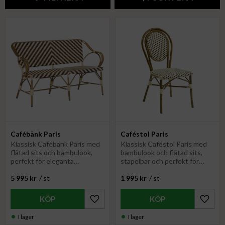
Cafébänk Paris
Caféstol Paris
Klassisk Cafébänk Paris med
Klassisk Caféstol Paris med
flätad sits och bambulook,
bambulook och flätad sits,
perfekt för eleganta
stapelbar och perfekt för
uteserveringar. Hållbar och
både ute- och inomhusbruk
5 995
kr
/
st
1 995
kr
/
st
stilren
Lägg till i favoriter
Lägg til
I lager
I lager