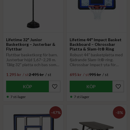
Lifetime 32" Junior
Lifetime 44" Impact Basket
Basketkorg – Justerbar &
Backboard – Okrossbar
Flyttbar
Platta & Slam-It® Ring
Flyttbar basketkorg för barn.
Robust 44" basketplatta med
Justerbar höjd 1,67–2,28 m.
fjädrande Slam-It®-ring.
Tålig 32" platta och bas som
Okrossbar Impact-yta för
fylls med vatten/sand.
tufft spel. Obs:
1 295
kr
/
st
2 495
kr
/
st
695
kr
/
st
995
kr
/
st
Perfekt för aktiv lek utomhus
Monteringsfäste köpes
separat. Perfekt för
hemmaplan!
Lägg till i favoriter
Lägg til
7 st i lager
7 st i lager
47
%
8
%