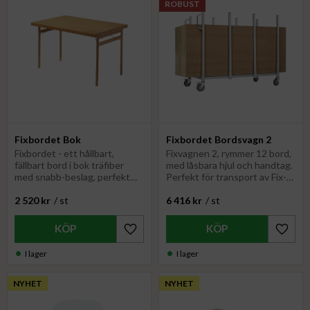
ROBUST
Fixbordet Bok
Fixbordet Bordsvagn 2
Fixbordet - ett hållbart,
Fixvagnen 2, rymmer 12 bord,
fällbart bord i bok träfiber
med låsbara hjul och handtag.
med snabb-beslag, perfekt
Perfekt för transport av Fix-
för flexibla och stilrena
och Partybord
2 520
kr
/
st
6 416
kr
/
st
utrymmen.
Lägg till i favoriter
Lägg til
I lager
I lager
NYHET
NYHET