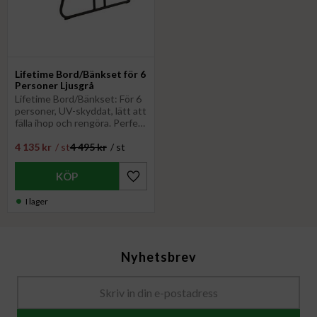
​Lifetime Bord/Bänkset för 6
Personer Ljusgrå
Lifetime Bord/Bänkset: För 6
personer, UV-skyddat, lätt att
fälla ihop och rengöra. Perfekt
för utomhusaktiviteter &
4 135
kr
/
st
4 495
kr
/
st
hållbart för långvarig
användning
Lägg till i favoriter
I lager
Nyhetsbrev