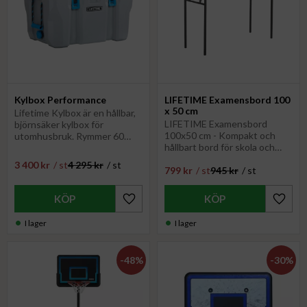
Kylbox Performance
LIFETIME Examensbord 100
x 50 cm
Lifetime Kylbox är en hållbar,
LIFETIME Examensbord
björnsäker kylbox för
100x50 cm - Kompakt och
utomhusbruk. Rymmer 60
hållbart bord för skola och
burkar, UV-skyddad, perfekt
evenemang
för camping och äventyr
3 400
kr
/
st
4 295
kr
/
st
799
kr
/
st
945
kr
/
st
Lägg till i favoriter
Lägg til
I lager
I lager
48
%
30
%