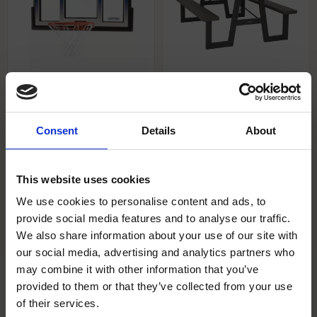
Lifetime 48" Backboard
Lifetime Bord/Bänkset för 6
basket- Shatterproof
personer Mörkbrun
Backboard & Rim Kombo
Lifetime Bord/Bänkset:
Consent
Details
About
48" okrossbar basketplatta
Hållbart, UV-skyddat
med fjädrande Slam-It®-ring.
polyeten. För 6 personer, lätt
Robust polykarbonat för tufft
att fälla ihop och rengöra.
utomhusbruk. Obs:
Perfekt för trädgårdar och
This website uses cookies
4 135
kr
/
st
4 495
kr
/
st
1 495
kr
/
st
2 795
kr
/
st
Monteringsfäste säljs
evenemang.
separat.
We use cookies to personalise content and ads, to
provide social media features and to analyse our traffic.
Lägg till i favoriter
Lägg til
We also share information about your use of our site with
8 st i lager
I lager
our social media, advertising and analytics partners who
may combine it with other information that you’ve
34
%
25
%
provided to them or that they’ve collected from your use
close
of their services.
Välkommen till Sydhandel!