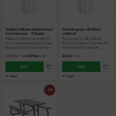
Ståbord Skåne inklusive Lyx
Överdrag Lyx till 80cm
stretchcover - 3 färger
ståbord
Fällbart ståbord med valfritt
Överdrag Lyx till ståbord
Lyx stretchöverdrag i 3 färger.
80cm: Förnya och skydda ditt
Robust, lätt att transportera
bord med stil. Enkel att
och perfekt för alla
använda och perfekt
1 495
kr
/
st
1 970
kr
/
st
625
kr
/
st
evenemang
passform
Lägg till i favoriter
Lägg til
I lager
I lager
8
%