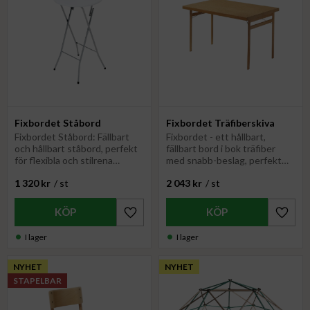
Fixbordet Ståbord
Fixbordet Träfiberskiva
Fixbordet Ståbord: Fällbart
Fixbordet - ett hållbart,
och hållbart ståbord, perfekt
fällbart bord i bok träfiber
för flexibla och stilrena
med snabb-beslag, perfekt
utrymmen
för flexibla och stilrena
1 320
kr
/
st
2 043
kr
/
st
utrymmen.
Lägg till i favoriter
Lägg til
I lager
I lager
NYHET
NYHET
STAPELBAR