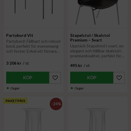
Partybord Vit
Stapelstol / Skalstol
Premium – Svart
Partybord: Fällbart och robust
Upptäck Stapelstol i svart, en
bord, perfekt för evenemang
elegant och hållbar skalstol i
och fester. Enkel att förvara
premiumkvalitet, perfekt för
och transportera
både hem och evenemang.
3 206
kr
/
st
495
kr
/
st
Lägg till i favoriter
Lägg til
I lager
I lager
PAKETPRIS
24
%