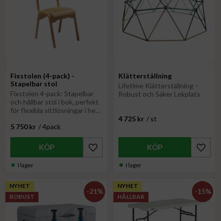
Fixstolen (4-pack) -
Klätterställning
Stapelbar stol
Lifetime Klätterställning –
Fixstolen 4-pack: Stapelbar
Robust och Säker Lekplats
och hållbar stol i bok, perfekt
för flexibla sittlösningar i hem
och offentliga miljöer
4 725
kr
/
st
5 750
kr
/
4pack
Lägg till i favoriter
Lägg til
I lager
I lager
NYHET
NYHET
21
%
15
%
ROBUST
HÅLLBAR