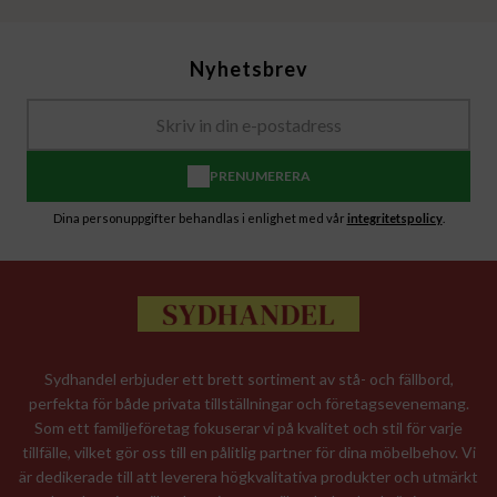
Nyhetsbrev
PRENUMERERA
Dina personuppgifter behandlas i enlighet med vår
integritetspolicy
.
Sydhandel erbjuder ett brett sortiment av stå- och fällbord,
perfekta för både privata tillställningar och företagsevenemang.
Som ett familjeföretag fokuserar vi på kvalitet och stil för varje
tillfälle, vilket gör oss till en pålitlig partner för dina möbelbehov. Vi
är dedikerade till att leverera högkvalitativa produkter och utmärkt