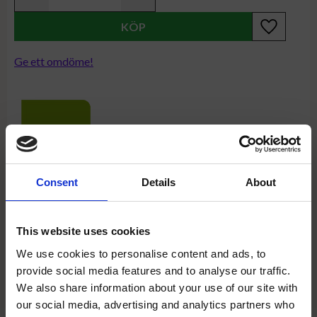
Lägg till i
Ge ett omdöme!
Consent
Details
About
Fällbart bord med snabb-beslag
This website uses cookies
Upptäck Fixbordet Original, ett fällbart bord med snabb-
beslag, tillverkat med ben och ram i massiv bok. Detta bord
We use cookies to personalise content and ads, to
erbjuder en smidig fällbar funktion som gör det enkelt att
provide social media features and to analyse our traffic.
använda och förvara.
We also share information about your use of our site with
Storlekar och material
our social media, advertising and analytics partners who