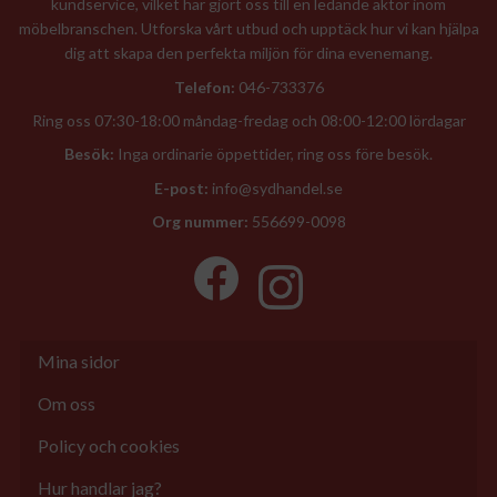
kundservice, vilket har gjort oss till en ledande aktör inom
möbelbranschen. Utforska vårt utbud och upptäck hur vi kan hjälpa
dig att skapa den perfekta miljön för dina evenemang.
Telefon:
046-733376
Ring oss 07:30-18:00 måndag-fredag och 08:00-12:00 lördagar
Besök:
Inga ordinarie öppettider, ring oss före besök.
E-post:
info@sydhandel.se
Org nummer:
556699-0098
Mina sidor
Om oss
Policy och cookies
Hur handlar jag?