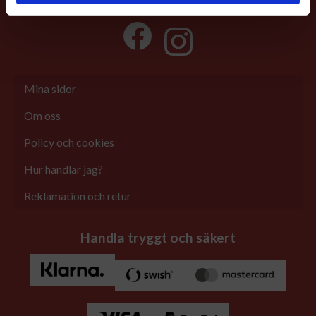
Mina sidor
Om oss
Policy och cookies
Hur handlar jag?
Reklamation och retur
Handla tryggt och säkert