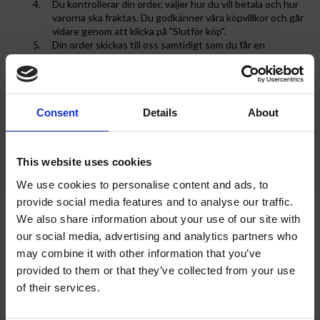
Du kontrollerar din order, väljer hur du vill betala och hur
varorna ska fraktas. Du godkänner våra köpvillkor och går
vidare genom att klicka på "Slutför köp".
Din order skickas till oss samtidigt som du får en
bekräftelse med e-post.
Kontakta oss om du ej mottagit din orderbekräftelse
inom 1 dygn.
Dina varor levereras inom 1-3 dagar (vår ambition är att
Consent
leverera lagerförda varor samma dag eller följande dag
Details
About
som betalning erhållits).
Vid frågor är du varmt välkommen att kontakta oss.
This website uses cookies
Vi hoppas du blir nöjd med din beställning!
We use cookies to personalise content and ads, to
provide social media features and to analyse our traffic.
We also share information about your use of our site with
Nyhetsbrev
our social media, advertising and analytics partners who
may combine it with other information that you’ve
provided to them or that they’ve collected from your use
close
of their services.
Välkommen till Sydhandel!
PRENUMERERA
Dina personuppgifter behandlas i enlighet med vår
integritetspolicy
.