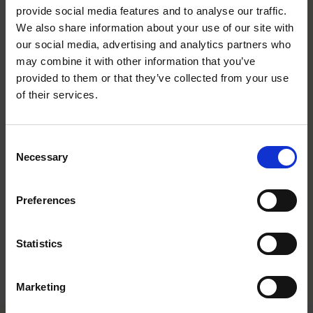
Fixstolen 4-pack: Stapelbar
Partystolen 1, stapelbar stol
provide social media features and to analyse our traffic.
och hållbar stol i bok, perfekt
med stoppad sits och rygg,
We also share information about your use of our site with
för flexibla sittlösningar i hem
finns med eller utan armstöd.
och offentliga miljöer
Perfekt för konferenser och
our social media, advertising and analytics partners who
5 750
kr
/
4pack
4 560
kr
/
4pack
evenemang
may combine it with other information that you’ve
provided to them or that they’ve collected from your use
close
Lägg till i favoriter
Lägg til
of their services.
Välkommen till Sydhandel!
I lager
I lager
Vill du handla som företag eller privatperson?
NYHET
STAPELBAR
C
STAPELBAR
Necessary
o
FÖRETAG
n
Priser visas exkl. moms
s
Preferences
PRIVAT
e
Priser visas inkl. moms
n
t
Statistics
S
e
Marketing
Partystolen 4 (4-pack) -
Stapelstol / Skalstol
l
Stapelbar stol
Premium – Svart
e