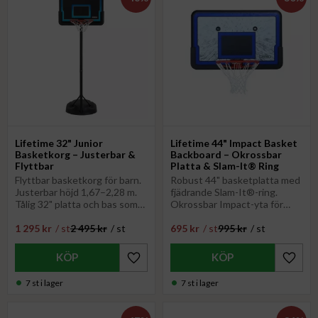
Lifetime 32" Junior
Lifetime 44" Impact Basket
Basketkorg – Justerbar &
Backboard – Okrossbar
Flyttbar
Platta & Slam-It® Ring
Flyttbar basketkorg för barn.
Robust 44" basketplatta med
Justerbar höjd 1,67–2,28 m.
fjädrande Slam-It®-ring.
Tålig 32" platta och bas som
Okrossbar Impact-yta för
fylls med vatten/sand.
tufft spel. Obs:
1 295
kr
/
st
2 495
kr
/
st
695
kr
/
st
995
kr
/
st
Perfekt för aktiv lek utomhus
Monteringsfäste köpes
separat. Perfekt för
hemmaplan!
Lägg till i favoriter
Lägg til
7 st i lager
7 st i lager