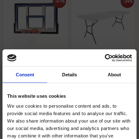
47
%
34
%
Lifetime 48" Backboard
Lifetime rektangulära bord
basket- Shatterproof
183x76 10-pack
Consent
Details
About
Backboard & Rim Kombo
Praktiskt och slitstarkt
48" okrossbar basketplatta
fällbord på 183 cm – perfekt
med fjädrande Slam-It®-ring.
för både inomhus- och
Robust polykarbonat för tufft
utomhusbruk. Lätt att bära,
This website uses cookies
utomhusbruk. Obs:
enkelt att fälla ihop och
9 899
kr
/
st
14 950
kr
/
st
1 495
kr
/
st
2 795
kr
/
st
Monteringsfäste säljs
skonsamt mot golv.
We use cookies to personalise content and ads, to
separat.
provide social media features and to analyse our traffic.
Lägg till i favoriter
Lägg til
We also share information about your use of our site with
8 st i lager
I lager
our social media, advertising and analytics partners who
may combine it with other information that you’ve