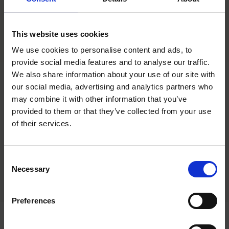
This website uses cookies
We use cookies to personalise content and ads, to
provide social media features and to analyse our traffic.
We also share information about your use of our site with
our social media, advertising and analytics partners who
Överdrag till 60cm ståbord
Överdrag till 80cm ståbord
may combine it with other information that you’ve
Överdrag till ståbord 60cm:
Överdrag till ståbord 80cm:
provided to them or that they’ve collected from your use
close
Förnya och skydda ditt bord
Förnya och skydda ditt bord
of their services.
Välkommen till Sydhandel!
med stil. Enkel att använda
med stil. Enkel att använda
och perfekt passform
och perfekt passform
345
kr
/
st
365
kr
/
st
425
kr
/
st
Vill du handla som företag eller privatperson?
C
Necessary
Lägg till i favoriter
Lägg til
o
FÖRETAG
n
I lager
I lager
Priser visas exkl. moms
s
Preferences
PRIVAT
e
Priser visas inkl. moms
n
Nyhetsbrev