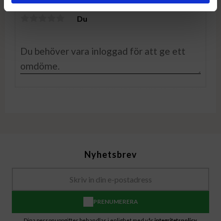
Du
Nyhetsbrev
PRENUMERERA
Dina personuppgifter behandlas i enlighet med vår
integritetspolicy
.