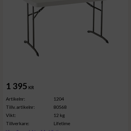
1 395
KR
Artikelnr
1204
Tillv. artikelnr
80568
Vikt
12 kg
Tillverkare
Lifetime