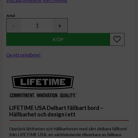
Visa alla produkter från Lifetime
Antal
-
+
Lägg till i
Ge ett omdöme!
LIFETIME USA Delbart fällbart bord –
Hållbarhet och design i ett
Upptäck lättheten och hållbarheten med vårt delbara fällbord
från LIFETIME USA, en världsledande tillverkare av fällbara