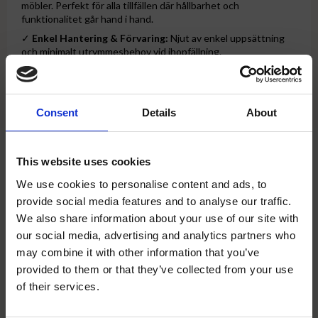
möbler. Perfekt för alla tillfällen där hållbarhet och
funktionalitet går hand i hand.
✓
Enkel Hantering & Förvaring:
Njut av enkel uppsättning
och minimalt utrymmesbehov vid ihopfällning.
✓
Underhållsfritt Material:
Tillverkat för att tåla elementen
– vårt bord av polyethylén och pulverlackerad stål står emot
både fukt och regn.
Consent
Details
About
✓
Storleksvariationer:
Välj mellan en mängd storlekar och
former som kompletterar våra fällstolar och stapelstolar.
✓
Fläcktålig & Lättskött:
Inga bekymmer vid spill; ytan är
This website uses cookies
lätt att torka ren utan att fläckar uppstår.
✓
Marknadens Starkaste Konstruktion:
Med en 100%
We use cookies to personalise content and ads, to
polyethylen skiva utan tillsatt kalk och UV-skydd, är detta
provide social media features and to analyse our traffic.
bord byggt för att vara det bästa valet för alla miljöer.
We also share information about your use of our site with
our social media, advertising and analytics partners who
Produktdetaljer:
may combine it with other information that you’ve
provided to them or that they’ve collected from your use
Längd
: 122 cm
close
Bredd
: 76 cm
of their services.
Välkommen till Sydhandel!
Höjd
: 74 cm – En standardhöjd som passar för alla
tillfällen.